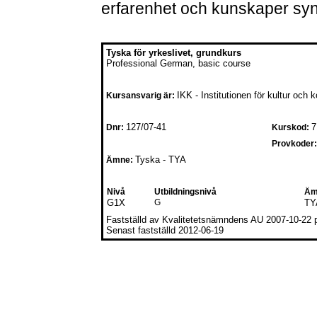
erfarenhet och kunskaper syn
Tyska för yrkeslivet, grundkurs
Professional German, basic course
IKK - Institutionen för kultur och
Kursansvarig är:
127/07-41
7
Dnr:
Kurskod:
Provkoder:
Tyska - TYA
Ämne:
Nivå
Utbildningsnivå
Äm
G1X
G
TY
Fastställd av Kvalitetetsnämndens AU 2007-10-22 på
Senast fastställd 2012-06-19